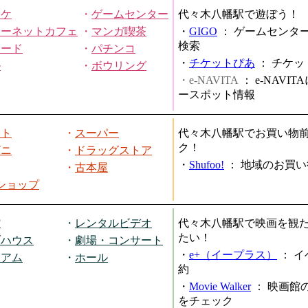
オケ
・
ゲームセンター
代々木八幡駅で遊ぼう！
ターネットカフェ
・
マンガ喫茶
・
GIGO
：
ゲームセンタ
検索
ヤード
・
パチンコ
・
チケットぴあ
：
チケッ
ル
・
ボウリング
・e-NAVITA
：
e-NAVI
ースポット情報
ート
・
スーパー
代々木八幡駅でお買い物
ク！
ビニ
・
ドラッグストア
・
Shufoo!
：
地域のお買い
・
古本屋
円ショップ
館
・
レンタルビデオ
代々木八幡駅で映画を観
たい！
ブハウス
・
劇場・コンサート
・
e+（イープラス）
：
イ
ジアム
・
ホール
約
・
Movie Walker
：
映画館
をチェック