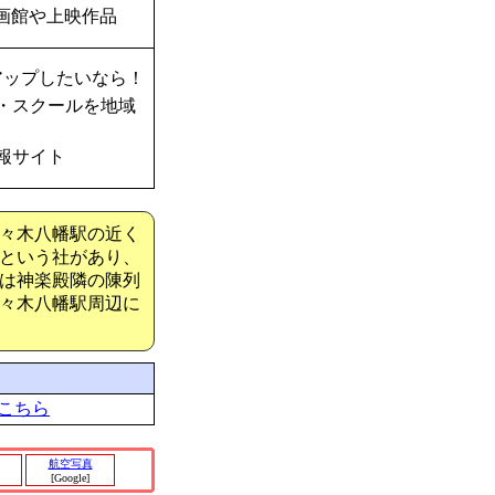
画館や上映作品
アップしたいなら！
・スクールを地域
報サイト
々木八幡駅の近く
という社があり、
は神楽殿隣の陳列
々木八幡駅周辺に
こちら
航空写真
[Google]