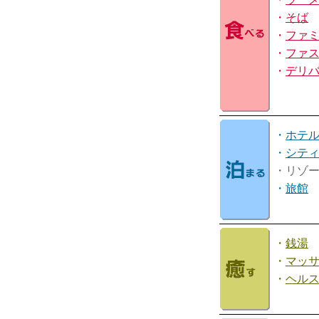
・
そば
・
ファ
・
ファ
・
デリ
・
ホテ
・
シテ
・リゾ
・
旅館
・
銭湯
・
マッ
・
ヘル