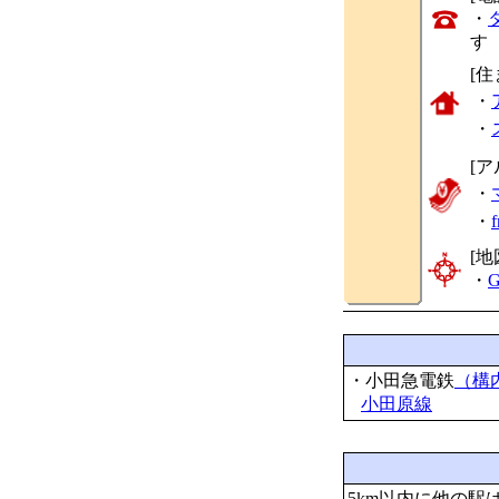
・
す
[
・
・
[ア
・
・
[地
・
G
・小田急電鉄
（構
小田原線
5km以内に他の駅