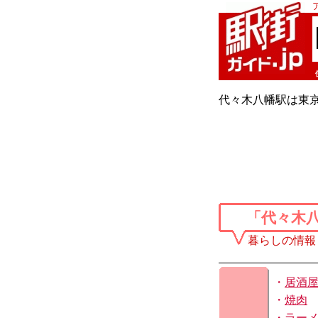
代々木八幡駅は東
「代々木
暮らしの情報
・
居酒
・
焼肉
・
ラー