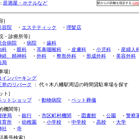
:
居酒屋・ホテルなど
駅からの距離を指定する
○50
容]
美容院
・
エステティック
・
理髪店
病院・診療所等]
総合病院
・
病院
・
歯科
内科
・
眼科
・
耳鼻咽喉科
・
皮膚科
・
小児科
・
産婦人
神経、精神科
・
外科
・
整形外科
・
形成外科
・
美容外科
薬局
車場]
コインパーキング
三井のリパーク
： 代々木八幡駅周辺の時間貸駐車場を探す
ット]
ペットショップ
・
動物病院
・
ペット葬儀
的機関等]
郵便局
・
銀行
・
市区町村機関
・
図書館
・
公園
・
警察
保育所
・
幼稚園
・
小学校
・
中学校
・
高校
・
大学
神社
・
寺
電話番号検索]