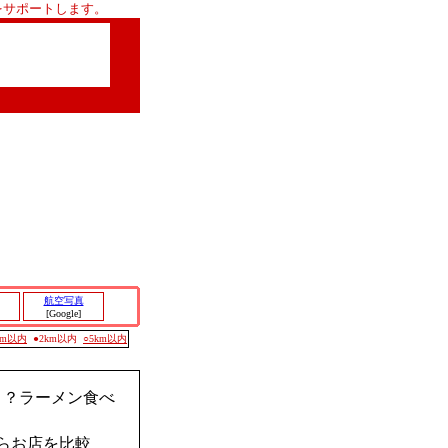
をサポートします。
航空写真
[Google]
0m以内
●2km以内
○5km以内
く？ラーメン食べ
らお店を比較