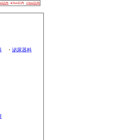
0m以内
●2km以内
○5km以内
科
・
泌尿器科
署