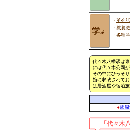
・
英会
・
教養
・
各種
代々木八幡駅は東
には代々木公園が
その中にひっそり
館に収蔵されてお
は居酒屋や宿泊施
●
駅周
「代々木