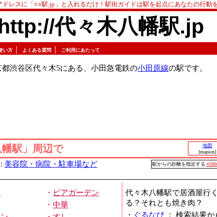
アドレスに「○○駅.jp」と入れるだけ！駅街ガイドは駅を起点にあなたの行動
http://代々木八幡駅.jp
｜
｜
使い方
よくある質問
ご利用にあたって
京都渋谷区代々木5にある、小田急電鉄の
小田原線
の駅です。
八幡駅」周辺で
地図
[mapion]
:
美容院・病院・駐車場など
駅からの距離を指定する
○50
屋
・
ビアガーデン
代々木八幡駅で居酒屋行
る？それとも焼き肉？
・
中華
・
ぐるなび
：
検索結果か
メン
・
すし