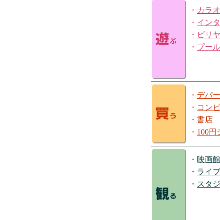
・
カラ
・
イン
・
ビリ
・
プー
・
デパ
・
コン
・
書店
・
100
・
映画
・
ライ
・
スタ