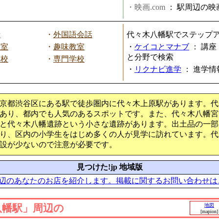
・映画.com
：
駅周辺の映
話
・
外国語会話
代々木八幡駅でステップ
教室
・
趣味教室
・
ケイコとマナブ
：
講座
と分野で検索
学校
・
専門学校
・
リクナビ進学
：
進学情
京都渋谷区にある駅で徒歩圏内に代々木上原駅があります。代
あり、都内でも人気のあるスポットです。また、代々木八幡宮
と代々木八幡遺跡という小さな遺跡があります。出土品の一部
り、区内の小学生をはじめ多くの人が見学に訪れています。代
設が少ないので注意が必要です。
見つけた!jp 地域版
辺のあなたのお店を紹介します。掲載に関するお問い合わせは
八幡駅」周辺の
地図
[mapion]