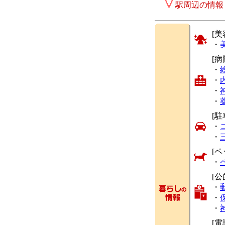
駅周辺の情報
[美
・
[
・
・
・
・
[駐
・
・
[ペ
・
[公
・
・
・
[