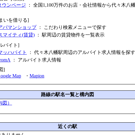
タウンページ
： 全国1,100万件のお店・会社情報から代々木八
住まいを借りる]
アパマンショップ
： こだわり検索メニューで探す
スマイティ(賃貸)
： 駅周辺の賃貸物件を一覧表示
ルバイト]
マッハバイト
： 代々木八幡駅周辺のアルバイト求人情報を探
fromA
：
アルバイト求人情報
図]
oogle Map
・
Mapion
路線の駅名一覧と構内図
内図）
近くの駅
はありません